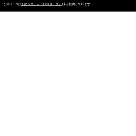
このページは
予約システム『Airリザーブ』
が提供しています