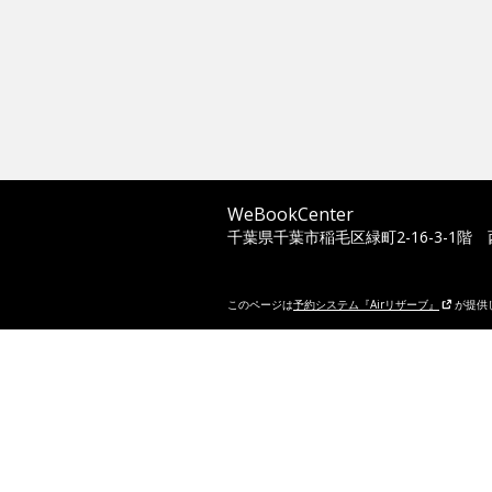
WeBookCenter
千葉県千葉市稲毛区緑町2-16-3-1階
このページは
予約システム『Airリザーブ』
が提供