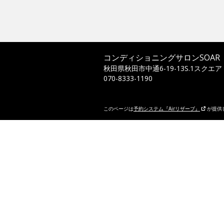
コンディショニングサロンSOAR
秋田県秋田市中通6-19-13S.1スクエア
070-8333-1190
このページは
予約システム『Airリザーブ』
が提供