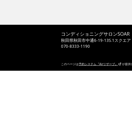
コンディショニングサロンSOAR
秋田県秋田市中通6-19-13S.1スクエア
070-8333-1190
このページは
予約システム『Airリザーブ』
が提供