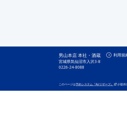
男山本店 本社・酒蔵
利用規
宮城県気仙沼市入沢3-8
0226-24-8088
このページは
予約システム『Airリザーブ』
が提供