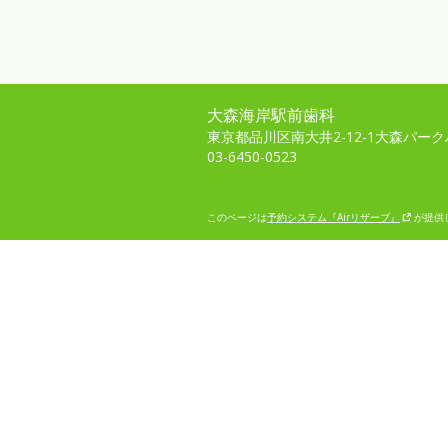
大森海岸駅前歯科
東京都品川区南大井2-12-1大森パーク
03-6450-0523
このページは
予約システム『Airリザーブ』
が提供