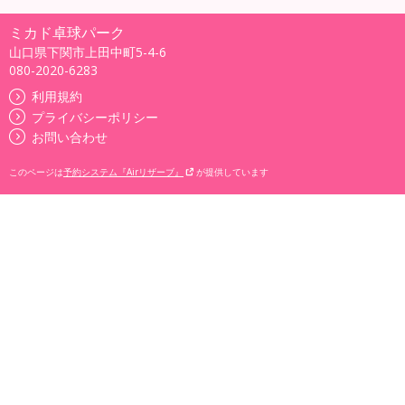
ミカド卓球パーク
山口県下関市上田中町5-4-6
080-2020-6283
利用規約
プライバシーポリシー
お問い合わせ
このページは
予約システム『Airリザーブ』
が提供しています