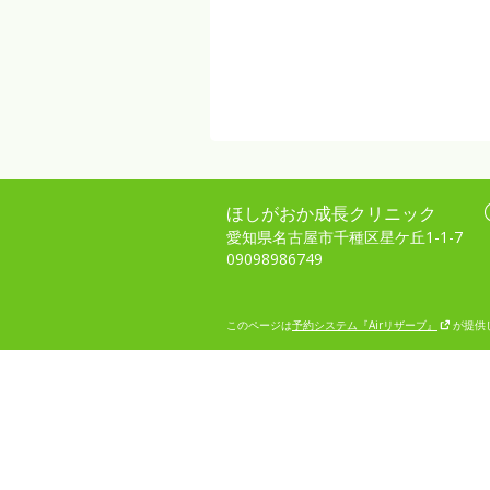
ほしがおか成長クリニック
愛知県名古屋市千種区星ケ丘1-1-7
09098986749
このページは
予約システム『Airリザーブ』
が提供