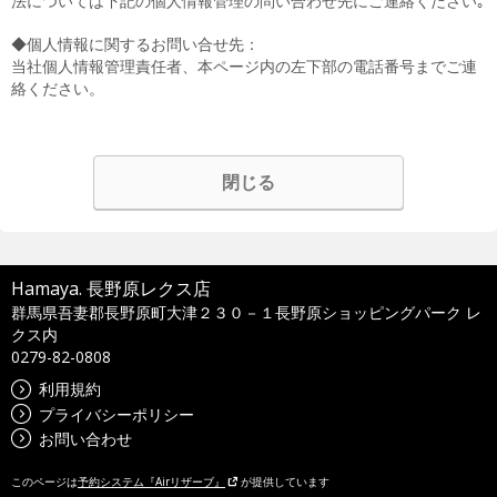
法については下記の個人情報管理の問い合わせ先にご連絡ください｡
◆個人情報に関するお問い合せ先：
当社個人情報管理責任者、本ページ内の左下部の電話番号までご連
絡ください。
閉じる
Hamaya. 長野原レクス店
群馬県吾妻郡長野原町大津２３０－１長野原ショッピングパーク レ
クス内
0279-82-0808
利用規約
プライバシーポリシー
お問い合わせ
このページは
予約システム『Airリザーブ』
が提供しています