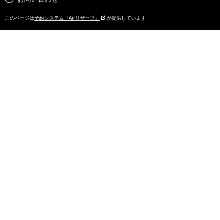
このページは
予約システム『Airリザーブ』
が提供しています