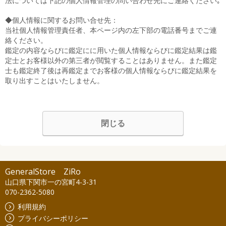
法については下記の個人情報管理の問い合わせ先にご連絡ください｡
◆個人情報に関するお問い合せ先：
当社個人情報管理責任者、本ページ内の左下部の電話番号までご連
絡ください。
鑑定の内容ならびに鑑定にに用いた個人情報ならびに鑑定結果は鑑
定士とお客様以外の第三者が閲覧することはありません。また鑑定
士も鑑定終了後は再鑑定までお客様の個人情報ならびに鑑定結果を
取り出すことはいたしません。
閉じる
GeneralStore ZiRo
山口県下関市一の宮町4-3-31
070-2362-5080
利用規約
プライバシーポリシー