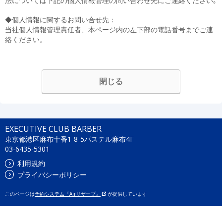
法については下記の個人情報管理の問い合わせ先にご連絡ください｡
◆個人情報に関するお問い合せ先：
当社個人情報管理責任者、本ページ内の左下部の電話番号までご連
絡ください。
閉じる
EXECUTIVE CLUB BARBER
東京都港区麻布十番1-8-5パステル麻布4F
03-6435-5301
利用規約
プライバシーポリシー
このページは
予約システム『Airリザーブ』
が提供しています