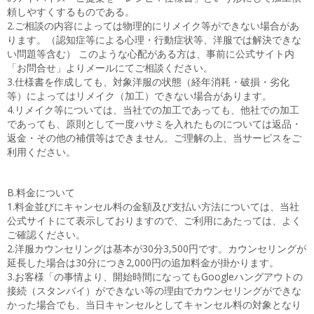
頼しやすくするものである。
2.ご相談の内容によっては物理的にリメイク等ができない場合があ
ります。（認知症等による心理・行動症状等、洋服では解決できな
い問題等含む） このような心配がある方は、事前に公式サイト内
「お問合せ」よりメールにてご相談ください。
3.仕様書を作成しても、対象洋服の状態（経年消耗・破損・劣化
等）によってはリメイク（加工）できない場合があります。
4.リメイク等については、当社での加工であっても、他社での加工
であっても、原則として一度ハサミを入れたものについては返品・
返金・その他の補償等はできません。ご理解の上、当サービスをご
利用ください。
B.料金について
1.料金並びにキャンセル料の金額及び支払い方法については、当社
公式サイトにて表示しておりますので、ご利用にあたっては、よく
ご確認ください。
2.洋服カウンセリングは基本が30分3,500円です。カウンセリングが
延長した場合は30分につき2,000円の追加料金が掛かります。
3.お客様「の事情より、開始時間になってもGoogleハングアウトの
接続（スタンバイ）ができない等の理由でカウンセリングができな
かった場合でも、当日キャンセルとしてキャンセル料の対象となり