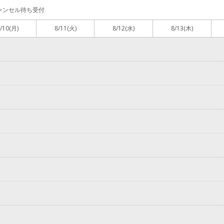
ャンセル待ち受付
/10
(月)
8/11
(火)
8/12
(水)
8/13
(木)