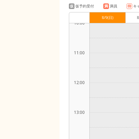
仮
仮予約受付
満
満員
待
キ
8/9
(日)
8
10:00
11:00
12:00
13:00