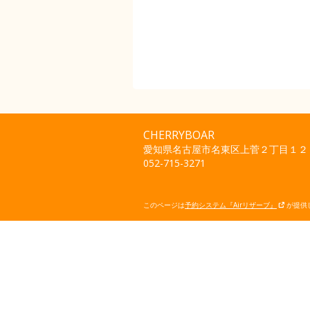
CHERRYBOAR
愛知県名古屋市名東区上菅２丁目１２
052-715-3271
このページは
予約システム『Airリザーブ』
が提供