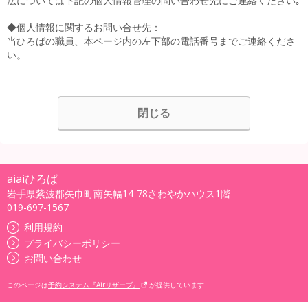
法については下記の個人情報管理の問い合わせ先にご連絡ください｡
◆個人情報に関するお問い合せ先：
当ひろばの職員、本ページ内の左下部の電話番号までご連絡くださ
い。
閉じる
aiaiひろば
岩手県紫波郡矢巾町南矢幅14-78さわやかハウス1階
019-697-1567
利用規約
プライバシーポリシー
お問い合わせ
このページは
予約システム『Airリザーブ』
が提供しています