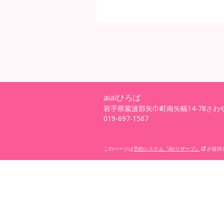
aiaiひろば
岩手県紫波郡矢巾町南矢幅14-78さわ
019-697-1567
このページは
予約システム『Airリザーブ』
が提供