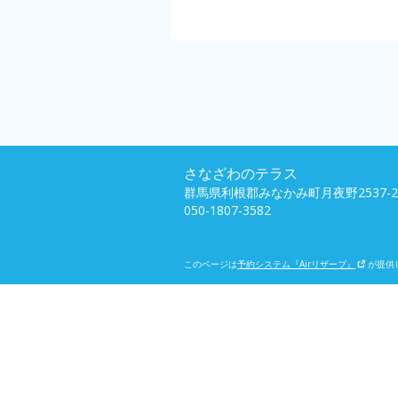
さなざわのテラス
群馬県利根郡みなかみ町月夜野2537-2
050-1807-3582
このページは
予約システム『Airリザーブ』
が提供