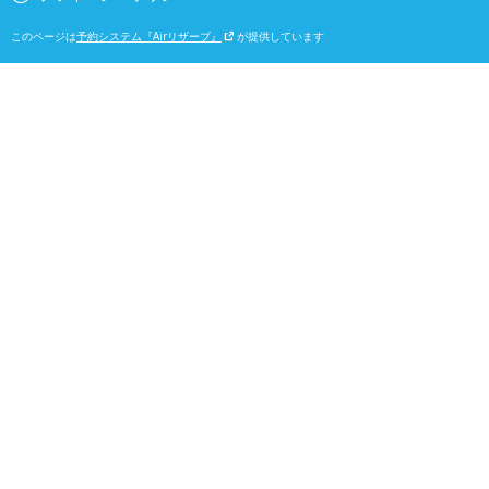
このページは
予約システム『Airリザーブ』
が提供しています