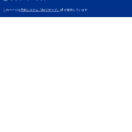
このページは
予約システム『Airリザーブ』
が提供しています