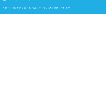
このページは
予約システム『Airリザーブ』
が提供しています