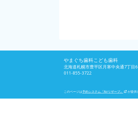
やまぐち歯科こども歯科
北海道札幌市豊平区月寒中央通7丁目6-
011-855-3722
このページは
予約システム『Airリザーブ』
が提供