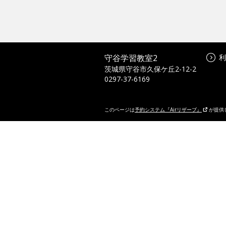
守谷学習教室2
利
茨城県守谷市久保ケ丘2-12-2
0297-37-6169
このページは
予約システム『Airリザーブ』
が提供