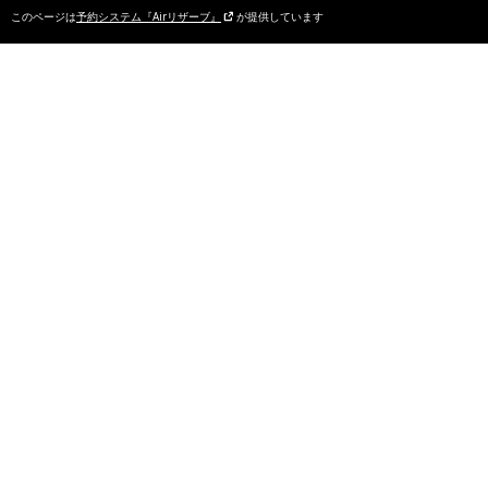
このページは
予約システム『Airリザーブ』
が提供しています