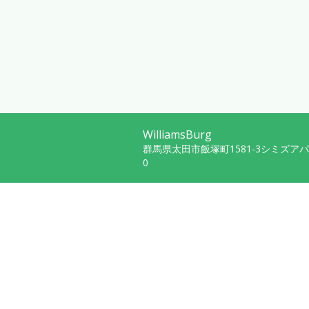
WilliamsBurg
群馬県太田市飯塚町1581-3シミズア
0