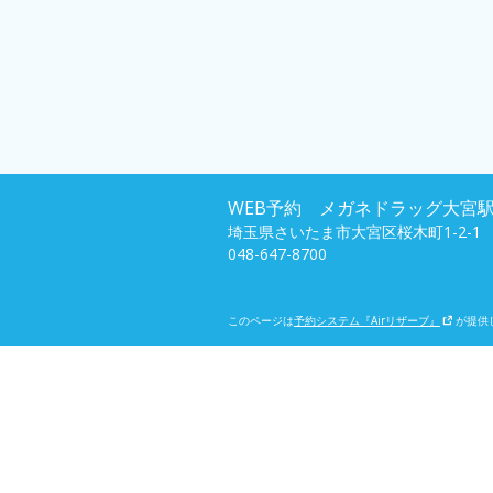
WEB予約 メガネドラッグ大宮
埼玉県さいたま市大宮区桜木町1-2-1
048-647-8700
このページは
予約システム『Airリザーブ』
が提供