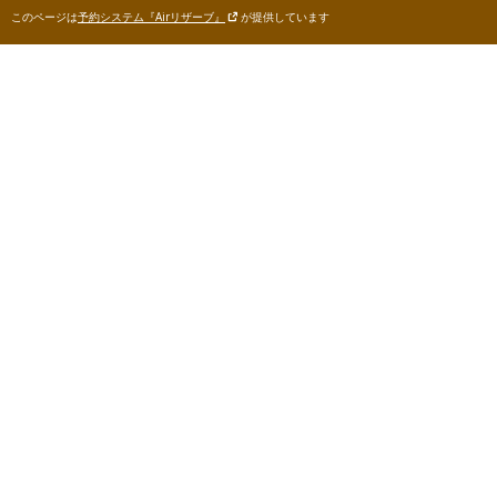
このページは
予約システム『Airリザーブ』
が提供しています