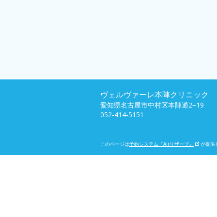
ヴェルヴァーレ本陣クリニック
愛知県名古屋市中村区本陣通2−19
052-414-5151
このページは
予約システム『Airリザーブ』
が提供