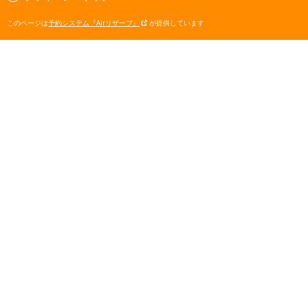
このページは
予約システム『Airリザーブ』
が提供しています