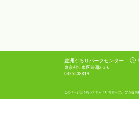
豊洲ぐるりパークセンター
東京都江東区豊洲2-3-6
0335208819
このページは
予約システム『Airリザーブ』
が提供