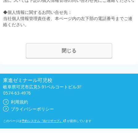
法については下記の個人情報管理の問い合わせ先にご連絡ください｡
◆個人情報に関するお問い合せ先：
当社個人情報管理責任者、本ページ内の左下部の電話番号までご連
絡ください。
閉じる
東進ゼミナール可児校
岐阜県可児市広見5-91ベルコートビル3F
0574-63-4976
利用規約
プライバシーポリシー
このページは
予約システム『Airリザーブ』
が提供しています