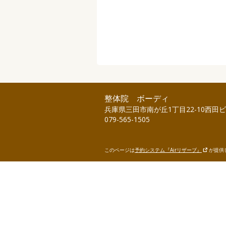
整体院 ボーディ
兵庫県三田市南が丘1丁目22-10西田ビル
079-565-1505
このページは
予約システム『Airリザーブ』
が提供