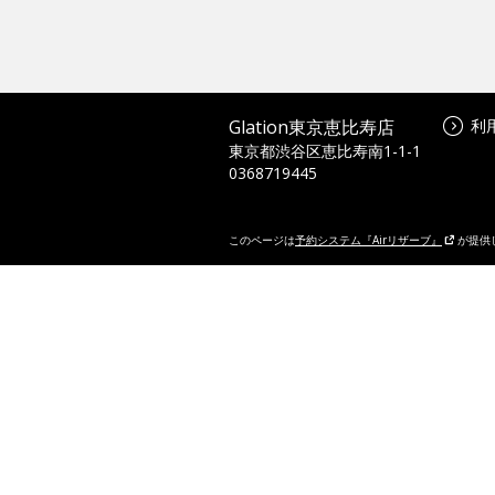
Glation東京恵比寿店
利
東京都渋谷区恵比寿南1-1-1
0368719445
このページは
予約システム『Airリザーブ』
が提供