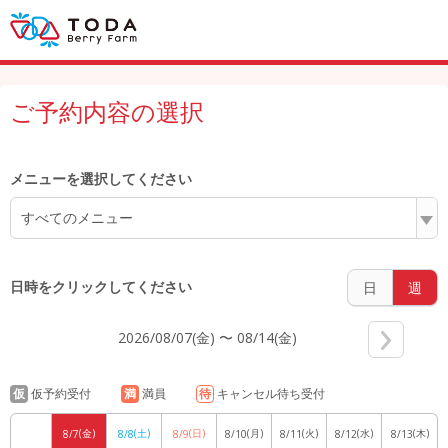
6:00
ご予約内容の選択
7:00
メニューを選択してください
すべてのメニュー
8:00
日時をクリックしてください
日
週
2026/08/07(金) 〜 08/14(金)
9:00
仮
仮予約受付
満
満員
待
キャンセル待ち受付
(金)
(土)
(日)
(月)
(火)
(水)
(木)
8/7
8/8
8/9
8/10
8/11
8/12
8/13