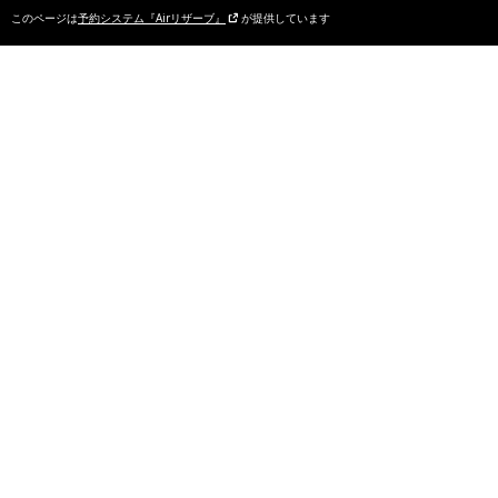
このページは
予約システム『Airリザーブ』
が提供しています