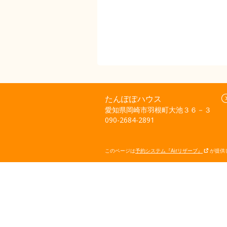
たんぽぽハウス
愛知県岡崎市羽根町大池３６－３
090-2684-2891
このページは
予約システム『Airリザーブ』
が提供