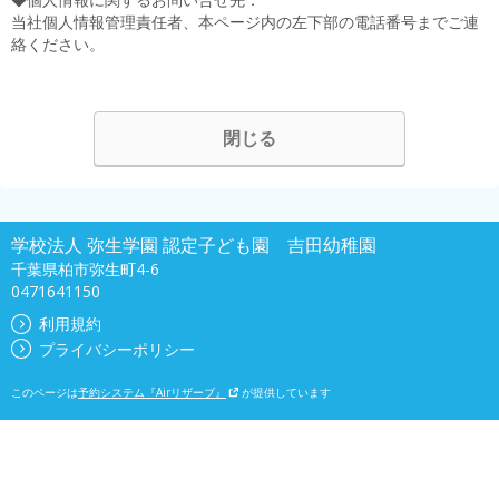
当社個人情報管理責任者、本ページ内の左下部の電話番号までご連
絡ください。
閉じる
学校法人 弥生学園 認定子ども園 吉田幼稚園
千葉県柏市弥生町4-6
0471641150
利用規約
プライバシーポリシー
このページは
予約システム『Airリザーブ』
が提供しています