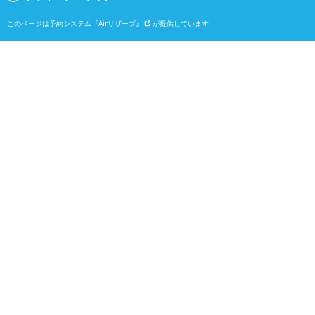
このページは
予約システム『Airリザーブ』
が提供しています