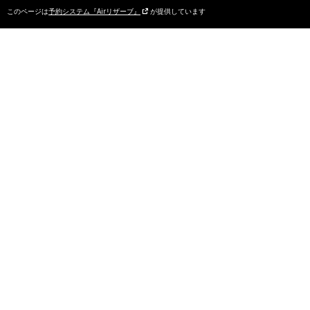
このページは
予約システム『Airリザーブ』
が提供しています