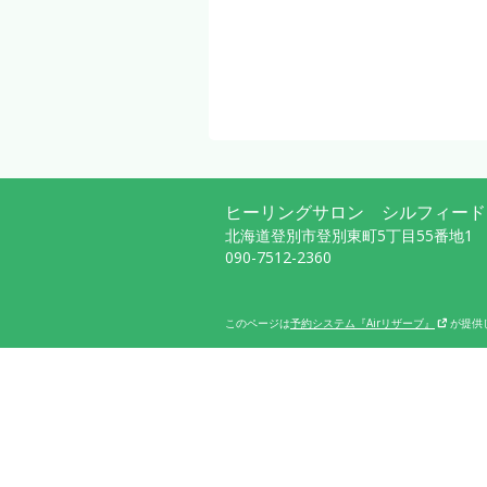
ヒーリングサロン シルフィード
北海道登別市登別東町5丁目55番地1
090-7512-2360
このページは
予約システム『Airリザーブ』
が提供