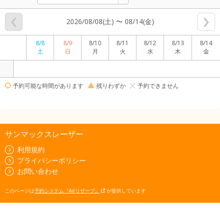
2026/08/08(土) 〜 08/14(金)
8/8
8/9
8/10
8/11
8/12
8/13
8/14
土
日
月
火
水
木
金
予約可能な時間があります
残りわずか
予約できません
サンマックスレーザー
利用規約
プライバシーポリシー
お問い合わせ
このページは
予約システム『Airリザーブ』
が提供しています