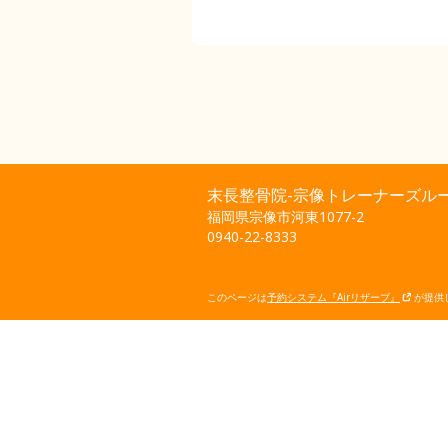
末長整骨院-宗像トレーナーズルー
福岡県宗像市河東1077-2
0940-22-8333
このページは
予約システム『Airリザーブ』
が提供