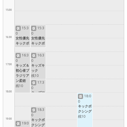
15:00
15:3
15:3
仮
仮
0
0
16:00
女性優先
女性優先
キックボ
キックボ
クシング
クシング
16:3
16:3
仮
仮
0
0
17:00
キッズ＆
キッズキ
初心者ブ
ック
ラジリア
残10
ン柔術
17:3
仮
残10
0
18:00
キッズマ
18:0
仮
ット運動
0
キックボ
18:3
仮
クシング
0
残10
19:00
キックボ
19:0
仮
クシング