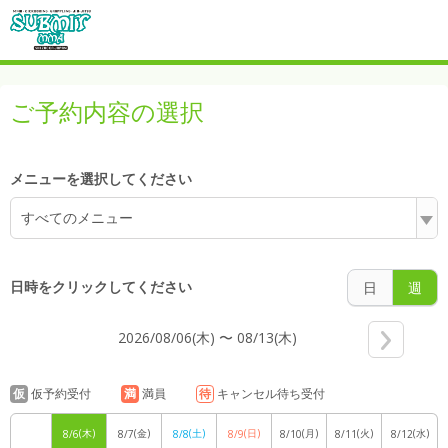
6:00
ご予約内容の選択
7:00
メニューを選択してください
すべてのメニュー
8:00
日時をクリックしてください
日
週
2026/08/06(木) 〜 08/13(木)
9:00
仮
仮予約受付
満
満員
待
キャンセル待ち受付
(木)
(金)
(土)
(日)
(月)
(火)
(水)
8/6
8/7
8/8
8/9
8/10
8/11
8/12