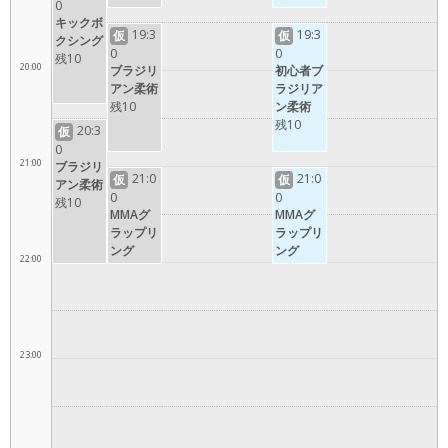
0
キックボ
19:3
19:3
仮
仮
クシング
0
0
残10
20:00
ブラジリ
初心者ブ
アン柔術
ラジリア
残10
ン柔術
残10
20:3
仮
0
21:00
ブラジリ
21:0
21:0
仮
仮
アン柔術
0
0
残10
MMAグ
MMAグ
ラップリ
ラップリ
ング
ング
22:00
23:00