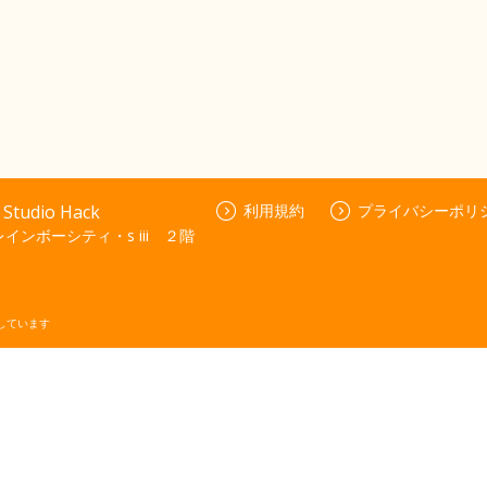
dio Hack
利用規約
プライバシーポリ
ンボーシティ・s iii ２階
しています