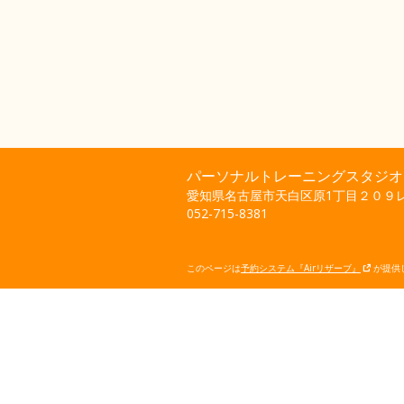
パーソナルトレーニングスタジオ Stu
愛知県名古屋市天白区原1丁目２０９レイ
052-715-8381
このページは
予約システム『Airリザーブ』
が提供