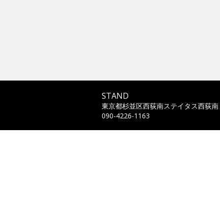
STAND
東京都杉並区西荻南ステイタス西荻南
090-4226-1163