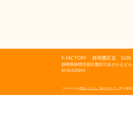
F-FACTORY 静岡鷹匠店 S
静岡県静岡市葵区鷹匠日吉さかえビル
0545320099
このページは
予約システム『Airリザーブ』
が提供