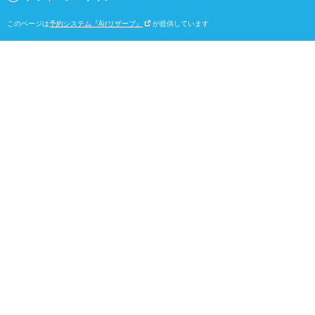
このページは
予約システム『Airリザーブ』
が提供しています