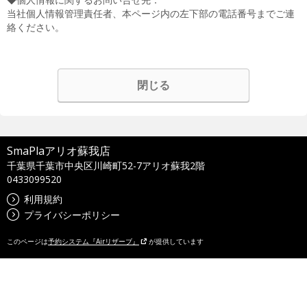
当社個人情報管理責任者、本ページ内の左下部の電話番号までご連
絡ください。
閉じる
SmaPlaアリオ蘇我店
千葉県千葉市中央区川崎町52-7アリオ蘇我2階
0433099520
利用規約
プライバシーポリシー
このページは
予約システム『Airリザーブ』
が提供しています