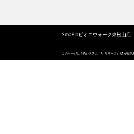
SmaPlaピオニウォーク東松山店
このページは
予約システム『Airリザーブ』
が提供