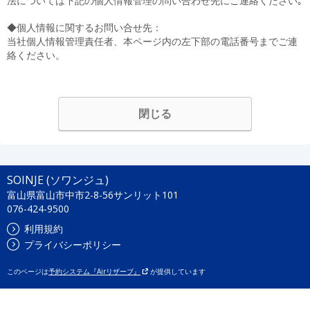
法については下記の個人情報管理の問い合わせ先にご連絡ください｡
◆個人情報に関するお問い合せ先：
当社個人情報管理責任者、本ページ内の左下部の電話番号までご連
絡ください。
閉じる
SOINJE (ソワンジュ)
富山県富山市中市2-8-56サンリット101
076-424-9500
利用規約
プライバシーポリシー
このページは
予約システム『Airリザーブ』
が提供しています